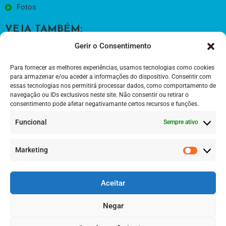
Fotos
VEJA TAMBÉM:
Gerir o Consentimento
VisitLafoes.pt
Município S. Pedro Sul
Para fornecer as melhores experiências, usamos tecnologias como cookies
para armazenar e/ou aceder a informações do dispositivo. Consentir com
Bioparque
essas tecnologias nos permitirá processar dados, como comportamento de
navegação ou IDs exclusivos neste site. Não consentir ou retirar o
Centro Promoção Social
consentimento pode afetar negativamante certos recursos e funções.
CONTACTOS:
Funcional
Sempre ativo
Rua Fundo Aldeia, 14
Marketing
232 799 438 (rede fixa nacional)
Aceitar
Livro Reclamações On-line
Negar
Política de Privacidade
Termos e Condições de Utilização