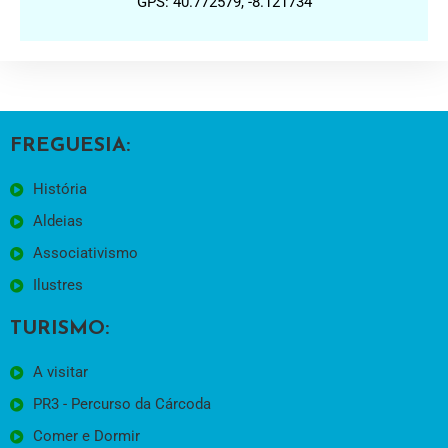
GPS: 40.772579, -8.121734
FREGUESIA:
História
Aldeias
Associativismo
Ilustres
TURISMO:
A visitar
PR3 - Percurso da Cárcoda
Comer e Dormir