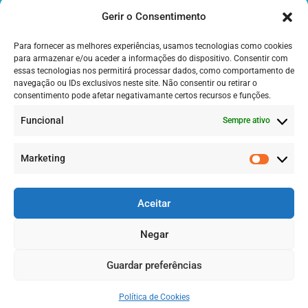
Município S. Pedro Sul
Gerir o Consentimento
Bioparque
Para fornecer as melhores experiências, usamos tecnologias como cookies
Centro Promoção Social
para armazenar e/ou aceder a informações do dispositivo. Consentir com
essas tecnologias nos permitirá processar dados, como comportamento de
navegação ou IDs exclusivos neste site. Não consentir ou retirar o
CONTACTOS:
consentimento pode afetar negativamante certos recursos e funções.
Rua Fundo Aldeia, 14
Funcional
Sempre ativo
232 799 438 (rede fixa nacional)
Marketing
Livro Reclamações On-line
Aceitar
Política de Privacidade
Termos e Condições de Utilização
Negar
BY
PAGINADOZE
@2022
Guardar preferências
Política de Cookies