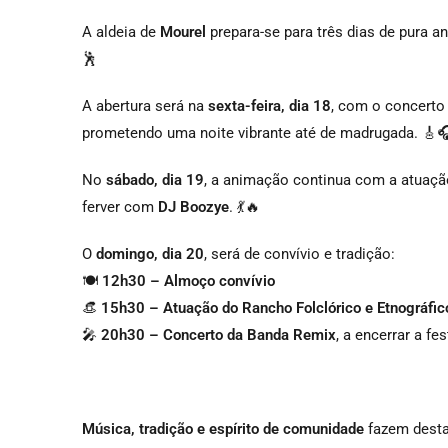
A aldeia de
Mourel
prepara-se para três dias de pura 
🕺
A abertura será na
sexta-feira, dia 18
, com o concerto
prometendo uma noite vibrante até de madrugada. 🎸
No
sábado, dia 19
, a animação continua com a atuaç
ferver com
DJ Boozye
. 💃🔥
O
domingo, dia 20
, será de convívio e tradição:
🍽️
12h30 – Almoço convívio
👒
15h30 – Atuação do Rancho Folclórico e Etnográfico
🎤
20h30 – Concerto da Banda Remix
, a encerrar a fe
Música, tradição e espírito de comunidade
fazem desta 