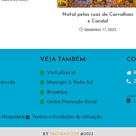
Natal pelas ruas de Carvalhais
e Candal
Dezembro 11, 2023
VEJA TAMBÉM:
CO
VisitLafoes.pt
R
2
Cárcoda
Município S. Pedro Sul
Bioparque
L
Centro Promoção Social
e Privacidade
Termos e Condições de Utilização
BY
PAGINADOZE
@2022