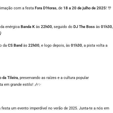
animação com a festa
Fora D’Horas
, de
18 a 20 de julho de 2025
! 🎊
 da enérgica
Banda K
às
22h00
, seguido do
DJ The Boss
às
01h30
,

ão da
CS Band
às
22h00
, e logo depois, às
01h30
, a pista volta a
 da Tileira
, preservando as raízes e a cultura popular
sta em grande estilo! 🎶✨
festa um evento imperdível no verão de 2025. Junta-te a nós em